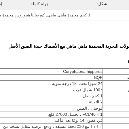
شكل:
جولة كاملة
إص
1 كجم مجمدة ماهي ماهي
, 
كوريفاينا هيبوروس مجمدة 
كولات البحرية المجمدة ماهي ماهي بيع الأسماك جيدة الصين الأصل
Coryphaena hippurus
د
BQF
24 شهرًا تحت -18
درجة مئوية
100٪ شمال غرب
1 كجم يصل
لا التعبئة
فوجيان ، الصين
1 × 40'FCL ، تحميل 27000 كلغ.
في غضون 14 يومًا بعد التأكيد.
أ. T / T مع 30٪ دفعة مسبقة ، ودفع الرصيد مقابل نسخة من