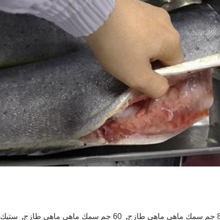
اهي طازج
,
60 جم ​​سمك ماهي ماهي طازج
,
ستيك 