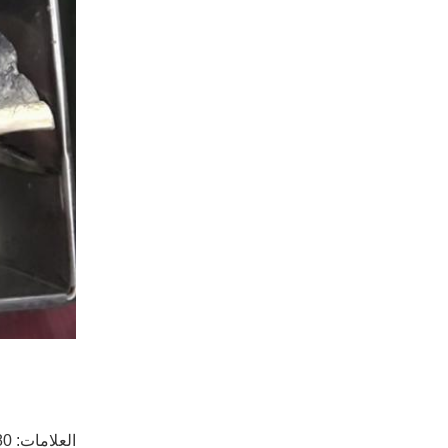
العلامات:
80 جم سمك ماهي م