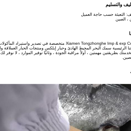
غليف والتسليم
يف: التعبئة حسب حاجة العميل
 ، الصين
شركة Xiamen Tongzhonghe Imp & exp Co. ، ltd متخصصة في تصد
ا الرئيسية سمك البحر المحيط الهادئ وحبار إيلكس ومنتجات الحبار العملاقة والت
خدمتك بطريقتين مهمتين ، أولاً مراقبة الجودة ، وثانيًا توفير الموارد ، لا نوفر لك
صين.