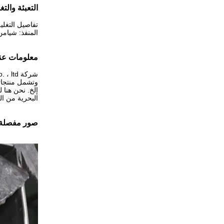
التعبئة والت
تفاصيل التغل
المنفذ: شيامن
معلومات عنا
وتشمل منتجاتن
إلخ. نحن هنا ل
البحرية من ال
صور مفصلة