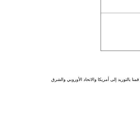
في معالجة وتجارة الأسماك والمأكولات البحرية المجمدة منذ عام 2001. لقد قمنا بالتوريد إلى أمريكا والاتحاد الأوروبي والشرق