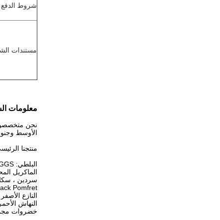
شروط الدفع
مستندات الش
معلومات ال
الأوسط وجنوب شرق آ
منتجنا الرئيس
البلطي: WR، GS، GGS، نظيف، فيليه
الماكريل المح
سردين ، سكاد 
ack Pomfret
النازع الأصفر
النهاش الأحمر
خضروات مجمد