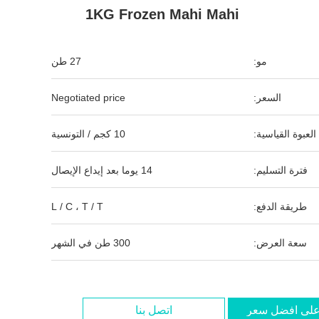
1KG Frozen Mahi Mahi
مو:
27 طن
السعر:
Negotiated price
العبوة القياسية:
10 كجم / التونسية
فترة التسليم:
14 يوما بعد إيداع الإيصال
طريقة الدفع:
L / C ، T / T
سعة العرض:
300 طن في الشهر
لى افضل سعر
اتصل بنا