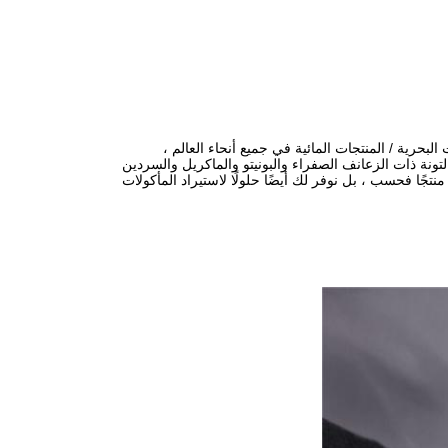
ير واستيراد المأكولات البحرية / المنتجات المائية في جميع أنحاء العالم ،
ونة ذات الزعانف الصفراء والبونيتو ​​والماكريل والسردين
 منتجًا فحسب ، بل نوفر لك أيضًا حلولًا لاستيراد المأكولات