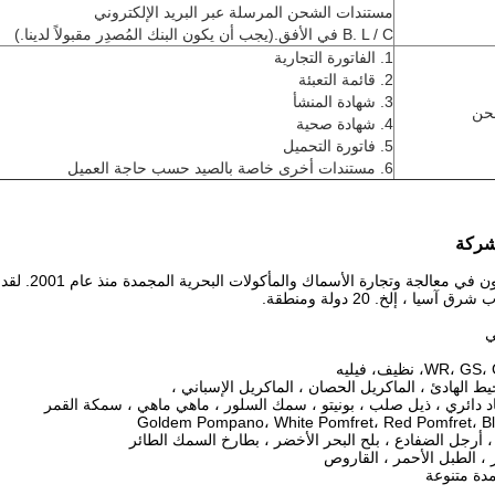
مستندات الشحن المرسلة عبر البريد الإلكتروني
B. L / C في الأفق.(يجب أن يكون البنك المُصدِر مقبولاً لدينا.)
1. الفاتورة التجارية
2. قائمة التعبئة
3. شهادة المنشأ
حن
4. شهادة صحية
5. فاتورة التحميل
6. مستندات أخرى خاصة بالصيد حسب حاجة العميل
شركة
نحن متخصصون 
سيا ، إلخ. 20 دولة ومنطقة.
ي
يط الهادئ ، الماكريل الحصان ، الماكريل الإسباني ،
دائري ، ذيل صلب ، بونيتو ​​، سمك السلور ، ماهي ماهي ، سمكة القمر
Goldem Pompano، White Pomfret، Red Pomfret، Bl
 ، أرجل الضفادع ، بلح البحر الأخضر ، بطارخ السمك الطائر
 ، الطبل الأحمر ، القاروص
ة متنوعة