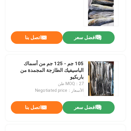
افضل سعر
اتصل بنا
105 جم - 125 جم من أسماك
الباسيفيك الطازجة المجمدة من
باربكيو
MOQ：27 طن
الأسعار：Negotiated price
افضل سعر
اتصل بنا