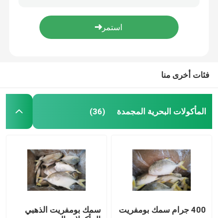
طعم الصيد المجمد Decapterus Muroaji 76g 77g
75 جرام 80 جرام أسماك ماكريل مجمدة للطعم
المأكولات البحرية المجمدة
Decapterus Muroaji تحت 18 درجة 75 جرام 80 جرام طعم صيد مجمد
75 جرام سمك إسقمري دائري من أسماك الماكريل طُعم صيد كامل مجمد
الحبار المجمد
فئات أخرى منا
سمك الصقر المجمد
المأكولات البحرية المجمدة
(36)
السردين المجمد
المجمدة جزر المحيط الهادئ
تونة سكيبجاك مجمدة
400 جرام سمك بومفريت
سمك بومفريت الذهبي
أسماك بونيتو ​​مجمدة