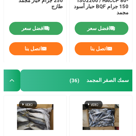
ISO2200 / HACCP 80-
250 جرام حبار مجمد
150 جرام BQF حبار أسود
طازج
مجمد
افضل سعر
افضل سعر
اتصل بنا
اتصل بنا
سمك الصقر المجمد
(36)