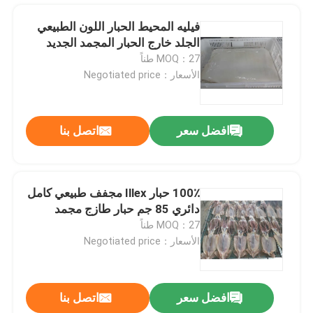
فيليه المحيط الحبار اللون الطبيعي
الجلد خارج الحبار المجمد الجديد
MOQ：27 طناً
الأسعار：Negotiated price
افضل سعر
اتصل بنا
100٪ حبار Illex مجفف طبيعي كامل
دائري 85 جم حبار طازج مجمد
المنزل
MOQ：27 طناً
الأسعار：Negotiated price
منتجات
افضل سعر
اتصل بنا
باسيفيك 100 جم 140 جم BQF ماكريل طازج مجمد للفنادق
فيديوهات