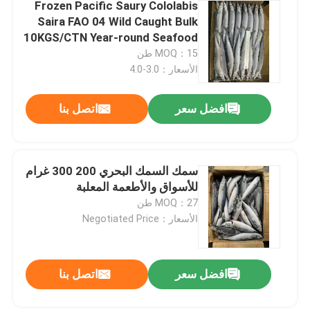
Frozen Pacific Saury Cololabis
Saira FAO 04 Wild Caught Bulk
10KGS/CTN Year-round Seafood
MOQ：15 طن
الأسعار：3.0-4.0
افضل سعر
اتصل بنا
سمك السمك البحري 200 300 غرام
للأسواق والأطعمة المعلبة
MOQ：27 طن
الأسعار：Negotiated Price
افضل سعر
اتصل بنا