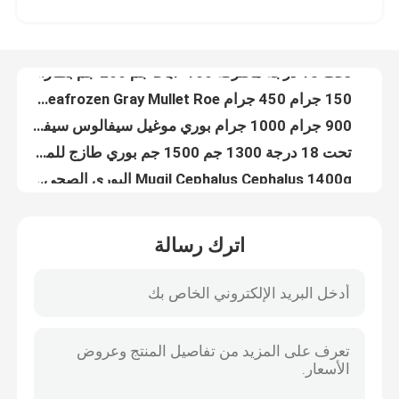
90٪ الوزن الصافي Scomber Japonicus 110g الماكريل الطازج المجمد
تحت 18 درجة محترقة BQF 100 جم 200 جم بطارخ البوري المجمد
معلومات عنا
150 جرام 450 جرام BQF Seafrozen Gray Mullet Roe للمطعم
900 جرام 1000 جرام بوري موغيل سيفالوس سيفالوس مجمد مجمد
جولة في المصنع
تحت 18 درجة 1300 جم 1500 جم بوري طازج للمطعم
Mugil Cephalus Cephalus 1400g البوري الصحي المجمد
ضبط الجودة
1000 جرام 1500 جرام من المأكولات البحرية BQF تجميد سمك البوري الرمادي
جولة كاملة لذيذة 1100 جم 1200 جم بوري رمادي مجمد
اتصل بنا
500g 1000g Bulk BQF Seafrozen Grey Mullet Fish للفنادق
اترك رسالة
Mugil Cephalus Cephalus 1000g 1500g البوري الرمادي المجمد
أخبار
أسماك التونة صفراء الزعانف الطازجة المجمدة 10 كجم
AAA الصف 6 كجم 8 كجم نفايات اللحوم المجمدة التونة صفراء الزعانف
BQF 5kg 10kg Yellowfin Tuna Waste Meat للمطعم
القضايا
80G 100G IQF أسماك مجمدة كاملة المحيط الهادئ للمطعم
أسماك المحيط الهادئ IQF 80 جرام من الماكريل الطازج المجمد
اطلب اقتباس