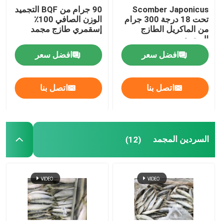
Scomber Japonicus
90 جرام من BQF التجميد
تحت 18 درجة 300 جرام
الوزن الصافي 100٪
من الماكريل الطازج
إسقمري طازج مجمد
المجمد
افضل سعر
افضل سعر
اتصل بنا
اتصل بنا
السردين المجمد
(12)