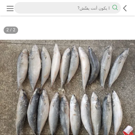
2
/
2