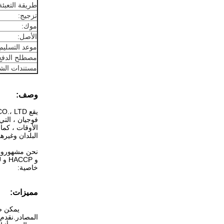
طريقة التعبئة
تزجيج:
موك:
الأصل:
موعد التسليم:
مصطلح الدفع
مستندات الش
وصف:
فوجيان ، التي
الأوقات ، كما
البلدان وغيرها
و HACCP و EU.نقوم بتصدير منتجاتنا إلى جميع أنحاء العالم برضا عالٍ من عملائنا على مستوى العالم.
خاصية:
مميزات:
يمكن ضم
المصادر.نقدم 