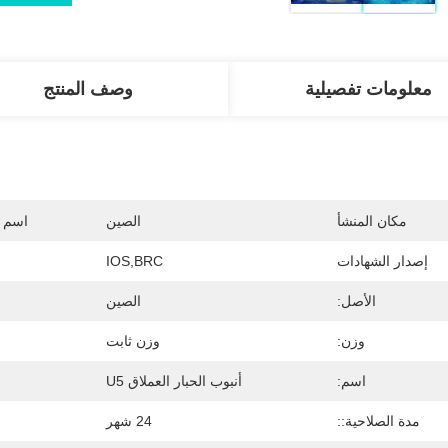
معلومات تفصيلية
وصف المنتج
مكان المنشأ
الصين
اسم ا
إصدار الشهادات
IOS,BRC
الأصل:
الصين
وزن:
وزن ثابت
اسم:
أنبوب الحبار العملاق U5
مدة الصلاحية::
24 شهر