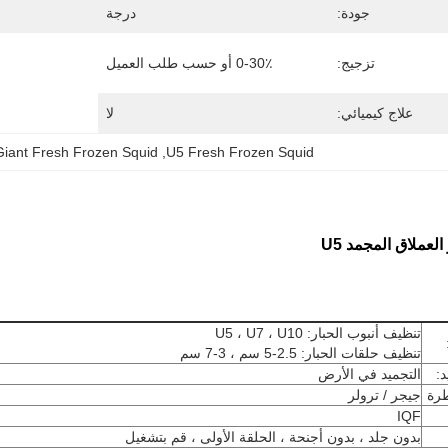
جودة:
درجة
تزجيج:
0-30٪ أو حسب طلب العميل
علاج كيميائي:
لا
Giant Fresh Frozen Squid
, 
U5 Fresh Frozen Squid
العملاق المجمد U5
تنظيف أنبوب الحبار: U5 ، U7 ، U10
تنظيف حلقات الحبار: 2.5-5 سم ، 3-7 سم
:
التجميد في الأرض
رة
جيجر / ترولر
IQF
بدون جلد ، بدون أجنحة ، الحلقة الأولى ، قم بتشغيل