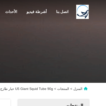
اتصل بنا
أشرطة فيديو
الأحداث
المنزل
>
المنتجات
>
U5 Giant Squid Tube 90g حبار طازج مجمد للمطعم
المنتجات