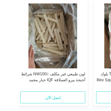
TONGZHONGHE SEAFOOD بلوك
لون طبيعي غير مكلف NW100٪ شرائط
Illex Squid Egg 
أجنحة بيرو العملاقة IQF حبار مجمد
طازج لكوريا
اتصل الآن