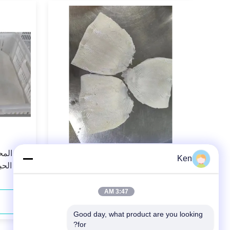
حبار
الحبار الصيني الأصلي الطازج المجمد
فيليه المح
Ken
لمعجبي المأكولات البحرية
خارج الحبا
3:47 AM
اتصل الآن
Good day, what product are you looking 
for?