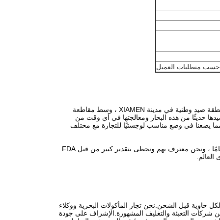
يقع XIAMENN TONGZHOGNHE IMP & EXP CO.، LTD في موقع استراتيجي في أكبر منطقة صيد وطنية في مدينة XIAMEN ، وسط مقاطعة
يدها حديثًا من هذه البحار ومعالجتها في أي وقت من
، مما يضعنا في وضع مناسب لوجستيًا للتجارة مع مختلف
نحن مشهورون في تفانينا والتزامنا الدقيق بالحصول على منتجات عالية الجودة لأكثر من 15 عامًا ، ونحن معترف بهم ونحظى بتقدير كبير من قبل FDA
 لكل حاوية قبل الشحن.
نحن تجار المأكولات البحرية ووكلاء
 من شركات التعبئة والتغليف المشهورة.الإشراف على جودة