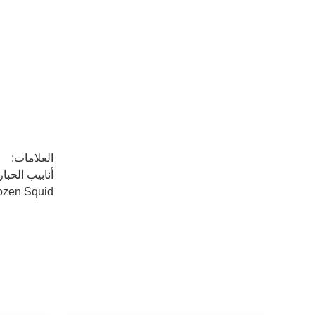
العلامات:
أنابيب الحبار المجمدة U5 وأنابيب الحبار المجمدة arodes Pacificus
ozen Squid