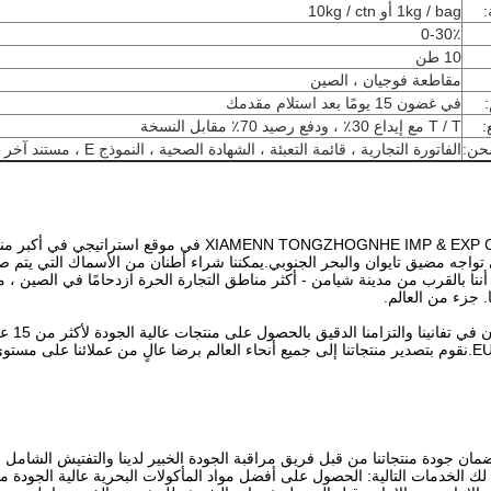
:
1kg / bag أو 10kg / ctn
0-30٪
10 طن
مقاطعة فوجيان ، الصين
في غضون 15 يومًا بعد استلام مقدمك
:
T / T مع إيداع 30٪ ، ودفع رصيد 70٪ مقابل النسخة
حن:
الفاتورة التجارية ، قائمة التعبئة ، الشهادة الصحية ، النموذج E ، مستند آخر حسب متطلبات العميل
 تواجه مضيق تايوان والبحر الجنوبي.يمكننا شراء أطنان من الأسماك التي يتم ص
 أننا بالقرب من مدينة شيامن - أكثر مناطق التجارة الحرة ازدحامًا في الصين 
. جزء من العالم.
ان جودة منتجاتنا من قبل فريق مراقبة الجودة الخبير لدينا والتفتيش الشامل
لك الخدمات التالية: الحصول على أفضل مواد المأكولات البحرية عالية الجودة