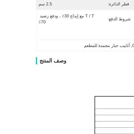
قطر الدائرة:
2.5 سم
T / T مع إيداع 30٪ ، ودفع رصيد 
شروط الدفع:
70٪
, 
أنابيب حبار مجمدة للمطعم
وصف المنتج