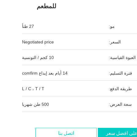
للمطعم
مو:
27 طناً
السعر:
Negotiated price
العبوة القياسية:
10 كجم / التونسية
فترة التسليم:
14 أيام بعد إيداع comfirm
طريقة الدفع:
L / C ، T / T
سعة العرض:
500 طن شهريا
لى افضل سعر
اتصل بنا