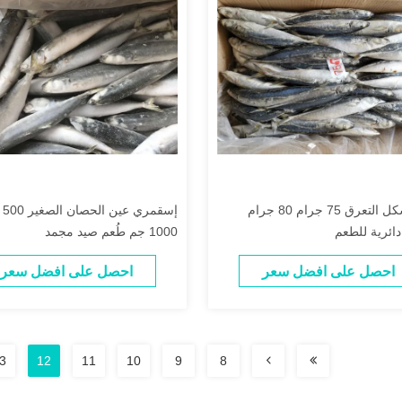
BQF شكل التعرق 75 جرام 80 جرام
إسقمر
ائرية للطعم
1000 جم طُعم صيد مجمد
احصل على افضل سعر
احصل على افضل سعر
3
12
11
10
9
8