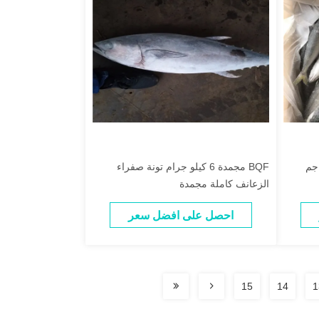
ي عين الحصان الصغير 500 جم
BQF مجمدة 6 كيلو جرام تونة صفراء
الزعانف كاملة مجمدة
احصل على افضل سعر
15
14
1