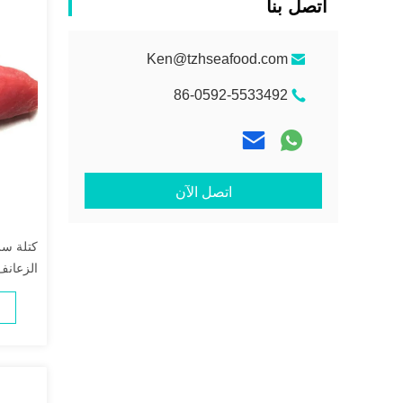
اتصل بنا
Ken@tzhseafood.com
86-0592-5533492
اتصل الآن
الزعان