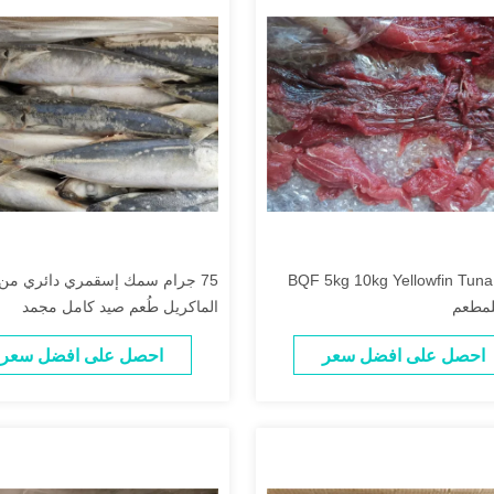
BQF 5kg 10kg Yellowfin Tun
75 جرام سمك إسقمري دائري من
الماكريل طُعم صيد كامل مجمد
احصل على افضل سعر
احصل على افضل سعر